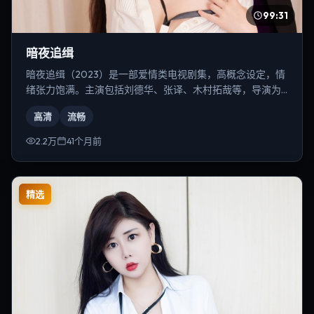
99:31
暗夜追缉
暗夜追缉（2023）是一部爱情类电视剧集，高概念设定，情
绪张力饱满。主演包括刘德华、张译、木村拓哉等，导演为
是枝裕和。
高清
流畅
2.2万
41个月前
精选