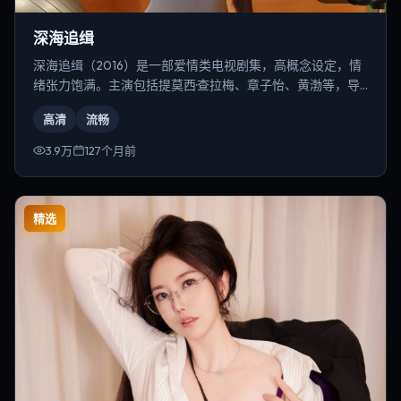
深海追缉
深海追缉（2016）是一部爱情类电视剧集，高概念设定，情
绪张力饱满。主演包括提莫西·查拉梅、章子怡、黄渤等，导
演为克里斯托弗·诺兰。
高清
流畅
3.9万
127个月前
精选