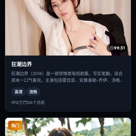
99:31
狂潮边界
狂潮边界（2016）是一部惊悚类电视剧集，写实笔触，适合
周末一口气看完。主演包括雷佳音、安雅·泰勒-乔伊、汤唯
等，导演为乌尔善。
高清
流畅
12万
126个月前
热门