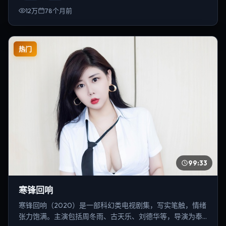
12万
78个月前
热门
99:33
寒锋回响
寒锋回响（2020）是一部科幻类电视剧集，写实笔触，情绪
张力饱满。主演包括周冬雨、古天乐、刘德华等，导演为奉