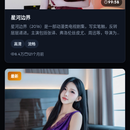
99:58
星河边界
星河边界（2016）是一部动漫类电视剧集，写实笔触，反转
层层递进。主演包括张译、弗洛伦丝·皮尤、周迅等，导演为
雷德利·斯科特。
高清
流畅
8.4万
121个月前
最新