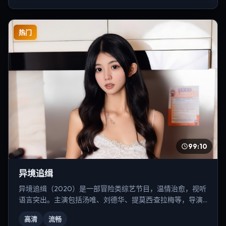
热门
99:10
异境追缉
异境追缉（2020）是一部冒险类综艺节目，温情治愈，视听
语言突出。主演包括汤唯、刘德华、提莫西·查拉梅等，导演
为克里斯托弗·诺兰。
高清
流畅