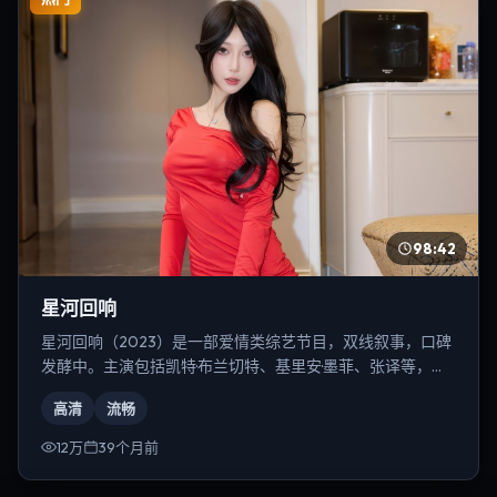
98:42
星河回响
星河回响（2023）是一部爱情类综艺节目，双线叙事，口碑
发酵中。主演包括凯特·布兰切特、基里安·墨菲、张译等，导
演为史蒂文·斯皮尔伯格。
高清
流畅
12万
39个月前