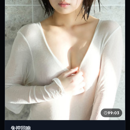
99:03
失控回响