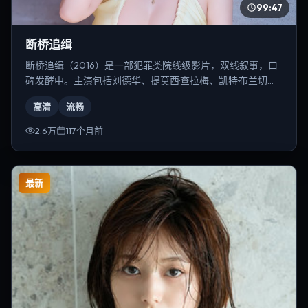
99:47
断桥追缉
断桥追缉（2016）是一部犯罪类院线级影片，双线叙事，口
碑发酵中。主演包括刘德华、提莫西·查拉梅、凯特·布兰切特
等，导演为贾樟柯。
高清
流畅
2.6万
117个月前
最新