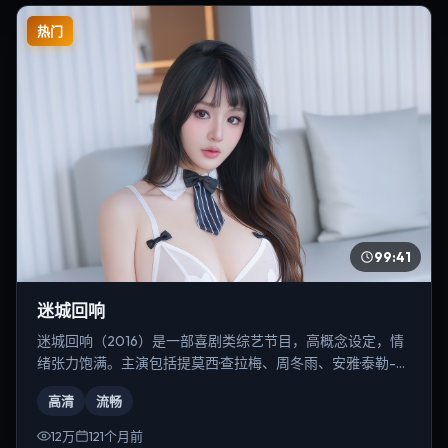
热门
99:41
迷城回响
迷城回响（2016）是一部喜剧类综艺节目，高概念设定，情
绪张力饱满。主演包括提莫西·查拉梅、周冬雨、安雅·泰勒-乔
伊等，导演为丹尼斯·维伦纽瓦。
高清
流畅
12万
121个月前