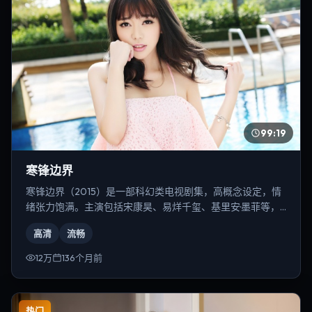
99:19
寒锋边界
寒锋边界（2015）是一部科幻类电视剧集，高概念设定，情
绪张力饱满。主演包括宋康昊、易烊千玺、基里安·墨菲等，
导演为克里斯托弗·诺兰。
高清
流畅
12万
136个月前
热门