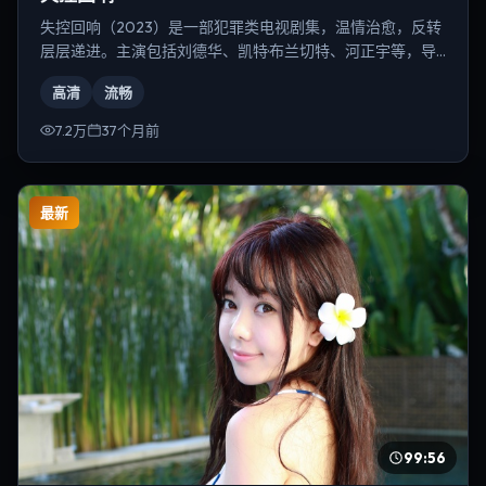
失控回响（2023）是一部犯罪类电视剧集，温情治愈，反转
层层递进。主演包括刘德华、凯特·布兰切特、河正宇等，导
演为宁浩。
高清
流畅
7.2万
37个月前
最新
99:56