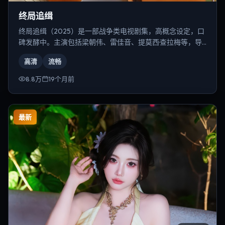
终局追缉
终局追缉（2025）是一部战争类电视剧集，高概念设定，口
碑发酵中。主演包括梁朝伟、雷佳音、提莫西·查拉梅等，导
演为奉俊昊。
高清
流畅
8.8万
19个月前
最新