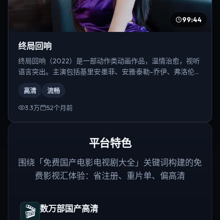
99:44
终局回响
终局回响（2022）是一部动作类动画作品，温情治愈，视听
语言突出。主演包括基里安·墨菲、安雅·泰勒-乔伊、弗洛伦丝·
皮尤等，导演为李安。
高清
流畅
3.3万
52个月前
平台特色
围绕「免费国产电影电视剧大全」关键词构建的免
费影视汇体验：省注册、重片单、偏高清
🎬
数万部国产高清