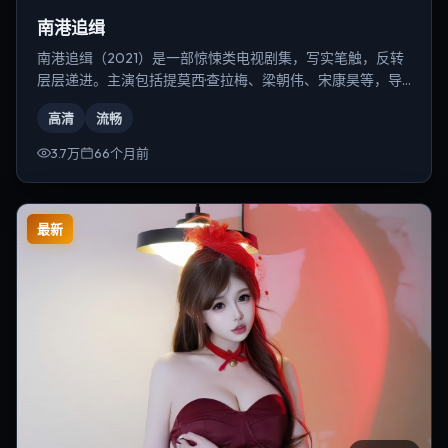
南港追缉
南港追缉（2021）是一部惊悚类电视剧集，写实笔触，反转
层层递进。主演包括提莫西·查拉梅、梁朝伟、宋康昊等，导
演为乌尔善。
高清
流畅
3.7万
66个月前
最新